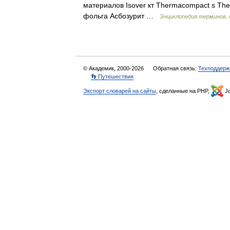
материалов Isover кт Thermacompact s The
фольга Асбозурит …
Энциклопедия терминов,
© Академик, 2000-2026
Обратная связь:
Техподдерж
👣 Путешествия
Экспорт словарей на сайты
, сделанные на PHP,
Jo