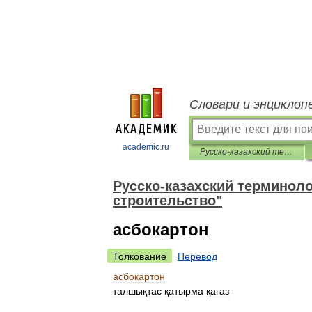
Словари и энциклоп
academic.ru
Русско-казахский терминологический словарь "Архитектура и строительство"
Русско-казахский терминоло
строительство"
асбокартон
Толкование
Перевод
асбокартон
талшықтас
қатырма
қағаз