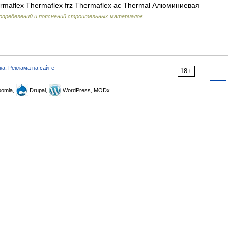
rmaflex Thermaflex frz Thermaflex ас Thermal Алюминиевая
 определений и пояснений строительных материалов
ка
,
Реклама на сайте
18+
omla,
Drupal,
WordPress, MODx.