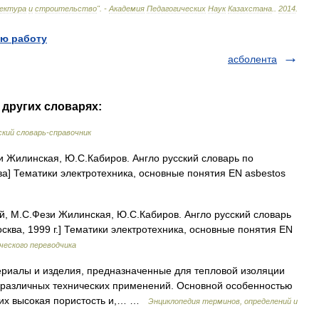
ектура
и
строительство
". -
Академия
Педагогических
Наук
Казахстана
.
.
2014
.
ю работу
асболента
 других словарях:
кий словарь-справочник
 Жилинская, Ю.С.Кабиров. Англо русский словарь по
ва] Тематики электротехника, основные понятия EN asbestos
й, М.С.Фези Жилинская, Ю.С.Кабиров. Англо русский словарь
сква, 1999 г.] Тематики электротехника, основные понятия EN
ческого переводчика
риалы и изделия, предназначенные для тепловой изоляции
е различных технических примене­ний. Основной особенностью
их высокая пори­стость и,… …
Энциклопедия терминов, определений и