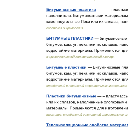
Битуминозные пластики
— пластмассы, 
наполнители. Битуминозными материалам
каменноугольные Пеки или их сплавы, на
советская энциклопедия
БИТУМНЫЕ ПЛАСТИКИ
— битуминозные п
битумов, кам. уг: пека или их сплавов, н
водостойкие материалы. Применяются дл
энциклопедический политехнический словарь
Битумные пластики
— Битуминозные плас
битумов, кам. уг: пека или их сплавов, н
водостойкие материалы. Применяются д
определений и пояснений строительных материалов
Пластики битуминозные
— – пластмассы 
или их сплавов, наполненные хлопковыми 
материалы. Применяются для изготовлен
терминов, определений и пояснений строительных 
Теплоизоляционные свойства материа