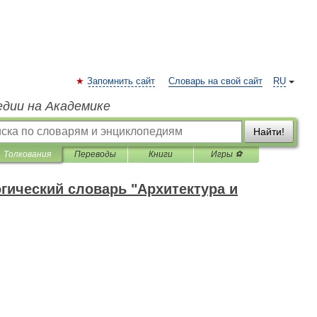
Запомнить сайт
Словарь на свой сайт
RU
едии на Академике
Найти!
Толкования
Переводы
Книги
Игры ⚽
гический словарь "Архитектура и