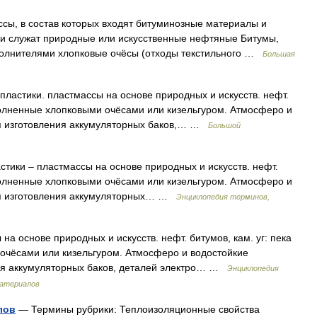
в состав которых входят битуминозные материалы и
и служат природные или искусственные нефтяные Битумы,
полнителями хлопковые очёсы (отходы текстильного …
Большая
ластики. пластмассы на основе природных и искусств. нефт.
аполненные хлопковыми очёсами или кизельгуром. Атмосферо и
я изготовления аккумуляторных баков,… …
Большой
тики – пластмассы на основе природных и искусств. нефт.
аполненные хлопковыми очёсами или кизельгуром. Атмосферо и
ля изготовления аккумуляторных… …
Энциклопедия терминов,
на основе природных и искусств. нефт. битумов, кам. уг: пека
очёсами или кизельгуром. Атмосферо и водостойкие
ия аккумуляторных баков, деталей электро… …
Энциклопедия
материалов
лов
— Термины рубрики: Теплоизоляционные свойства