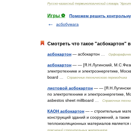
Русско
-
казахский
терминологический
словарь
"
Архит
Игры ⚽
Поможем решить контрольну
асбобумага
Смотреть что такое "асбокартон" в
асбокартон
— асбокартон …
Орфографичес
асбокартон
— — [Я.Н.Лугинский, М.С.Фези
электротехнике и электроэнергетике, Моск
board …
Справочник технического переводчика
листовой асбокартон
— — [Я.Н.Лугински
по электротехнике и электроэнергетике, Мо
asbestos sheet millboard …
Справочник техни
КАОН асбокартон
— – строительные мате
конструкций зданий и сооружений, а такж
теплоизоляционных материалов является 
пояснений строительных материалов